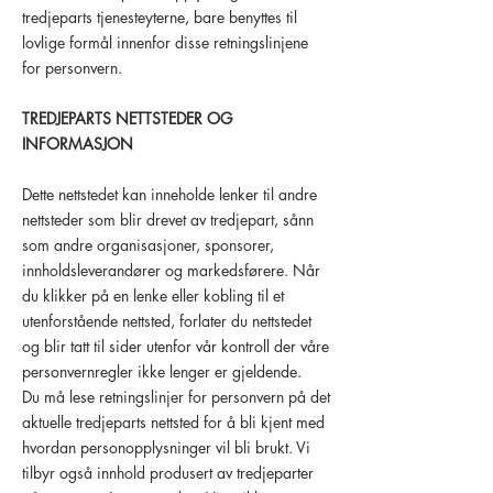
tredjeparts tjenesteyterne, bare benyttes til
lovlige formål innenfor disse retningslinjene
for personvern.
TREDJEPARTS NETTSTEDER OG
INFORMASJON
Dette nettstedet kan inneholde lenker til andre
nettsteder som blir drevet av tredjepart, sånn
som andre organisasjoner, sponsorer,
innholdsleverandører og markedsførere. Når
du klikker på en lenke eller kobling til et
utenforstående nettsted, forlater du nettstedet
og blir tatt til sider utenfor vår kontroll der våre
personvernregler ikke lenger er gjeldende.
Du må lese retningslinjer for personvern på det
aktuelle tredjeparts nettsted for å bli kjent med
hvordan personopplysninger vil bli brukt. Vi
tilbyr også innhold produsert av tredjeparter