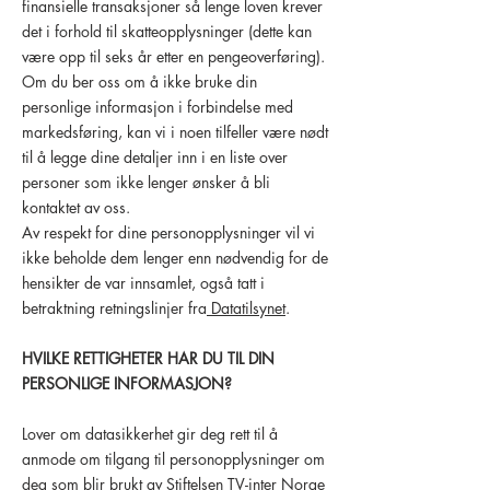
finansielle transaksjoner så lenge loven krever
det i forhold til skatteopplysninger (dette kan
være opp til seks år etter en pengeoverføring).
Om du ber oss om å ikke bruke din
personlige informasjon i forbindelse med
markedsføring, kan vi i noen tilfeller være nødt
til å legge dine detaljer inn i en liste over
personer som ikke lenger ønsker å bli
kontaktet av oss.
Av respekt for dine personopplysninger vil vi
ikke beholde dem lenger enn nødvendig for de
hensikter de var innsamlet, også tatt i
betraktning retningslinjer fra
Datatilsynet
.
HVILKE RETTIGHETER HAR DU TIL DIN
PERSONLIGE INFORMASJON?
Lover om datasikkerhet gir deg rett til å
anmode om tilgang til personopplysninger om
deg som blir brukt av Stiftelsen TV-inter Norge