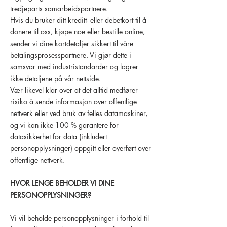
tredjeparts samarbeidspartnere.
Hvis du bruker ditt kreditt- eller debetkort til å
donere til oss, kjøpe noe eller bestille online,
sender vi dine kortdetaljer sikkert til våre
betalingsprosesspartnere. Vi gjør dette i
samsvar med industristandarder og lagrer
ikke detaljene på vår nettside.
Vær likevel klar over at det alltid medfører
risiko å sende informasjon over offentlige
nettverk eller ved bruk av felles datamaskiner,
og vi kan ikke 100 % garantere for
datasikkerhet for data (inkludert
personopplysninger) oppgitt eller overført over
offentlige nettverk.
HVOR LENGE BEHOLDER VI DINE
PERSONOPPLYSNINGER?
Vi vil beholde personopplysninger i forhold til